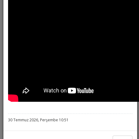
2025-2026 Eğitim Öğretim Yılı
Mezuniyet Töreni
Kütahya Dumlupınar Üniversitesi 2025-2026 Akademik Yılı Mezuniyet Etkinlikleri
kapsamında Evliya Çelebi Yerleşkemizde genel mezuniyet töreni düzenlendi. 2025-2026
Eğitim Öğretim Yılı Mezuniyet Töreni değerli öğretim elemanlarımız, öğrencilerimiz ve
mezun olan öğrencilerimizin ailelerinin katılımlarıyla 19 Haziran 2026 Cuma günü
Meslek Yüksekokulumuz yerleşkesi olan Evliya Çelebi Yerleşkesinde çoşkulu bir şekilde
30 Temmuz 2026, Perşembe 10:51
kutlandı. Mezuniyet Töreninden önce Programlarından mezun olan öğrencilerimize
ilgili Bölüm Başkanlarımız tarafından başarı belgeleri verilerek hatıra fotoğrafı çekildi.