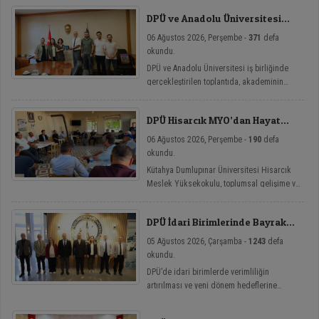
DPÜ ve Anadolu Üniversitesi
Arasında Mikro Yeterlilik
06 Ağustos 2026, Perşembe -
371
defa
Toplantısı
okundu.
DPÜ ve Anadolu Üniversitesi iş birliğinde
gerçekleştirilen toplantıda, akademinin
yenilikçi eğitim modellerine yönelik mikro
yeterlilik çalışmaları ele alındı.
DPÜ Hisarcık MYO’dan Hayat
Üniversitesi Etkinlikleri
06 Ağustos 2026, Perşembe -
190
defa
okundu.
Kütahya Dumlupınar Üniversitesi Hisarcık
Meslek Yüksekokulu, toplumsal gelişime ve
bireysel farkındalığa katkı sağlamayı
amaçlayan Hayat Üniversitesi: Eğitici
DPÜ İdari Birimlerinde Bayrak
Sohbetler etkinlik serisi kapsamında dört
Değişimi
önemli söyleşiye imza attı.
05 Ağustos 2026, Çarşamba -
1243
defa
okundu.
DPÜ’de idari birimlerde verimliliğin
artırılması ve yeni dönem hedeflerine
ulaşılması amacıyla görev değişim törenleri
düzenlendi.