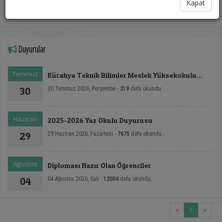
Ardından öğrencilerimiz, hep birlikte kep atma heyecanını yaşadı ve Üniversitemizin
Kapat
düzenlemiş olduğu Genel Mezuniyet Törenine geçildi. Mezun olan tüm
öğrencilerimize yeni hayatlarında başarılar dileriz.
Duyurular
Temmuz
Kütahya Teknik Bilimler Meslek Yüksekokulu
Tanıtım Filmi
30
30 Temmuz 2026, Perşembe -
219
defa okundu.
Haziran
2025-2026 Yaz Okulu Duyurusu
29
29 Haziran 2026, Pazartesi -
7675
defa okundu.
Ağustos
Diploması Hazır Olan Öğrenciler
04
04 Ağustos 2026, Salı -
12004
defa okundu.
(current)
«
1
»