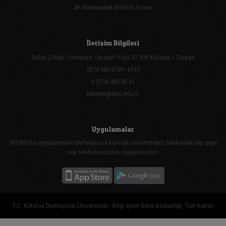
Memnuniyet Bildirim Formu
İletişim Bilgileri
Evliya Çelebi Yerleşkesi Tavşanlı Yolu 10. KM Kütahya / Türkiye
0274 443 6109 - 6110
0 (274) 443 04 61
ktbmyo@dpu.edu.tr
Uygulamalar
DPUMobil uygulamasını telefonunuza kurarak üniversitemiz hakkındaki her şeye
cep telefonunuzdan ulaşabilirsiniz.
T.C. Kütahya Dumlupınar Üniversitesi - Bilgi İşlem Daire Başkanlığı, Tüm hakları