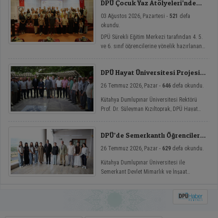
DPÜ Çocuk Yaz Atölyeleri’nde
Dersler Başladı
03 Ağustos 2026, Pazartesi -
521
defa
okundu.
DPÜ Sürekli Eğitim Merkezi tarafından 4. 5.
ve 6. sınıf öğrencilerine yönelik hazırlanan
ve çocukların yaz tatillerini hem eğlenceli
hem de nitelikli gelişim atölyeleriyle
DPÜ Hayat Üniversitesi Projesi
değerlendirmelerini amaçlayan DPÜ Çocuk
Hisarcık’ta
Yaz Atölyeleri programı, düzenlenen açılış
26 Temmuz 2026, Pazar -
646
defa okundu.
töreniyle eğitimlerine başladı.
Kütahya Dumlupınar Üniversitesi Rektörü
Prof. Dr. Süleyman Kızıltoprak, DPÜ Hayat
Üniversitesi projesi kapsamında Hisarcık’ın
Hasanlar köyünde düzenlenen etkinliğe
DPÜ’de Semerkantlı Öğrencilere
katılarak vatandaşlarla buluştu.
Yaz Okulu
26 Temmuz 2026, Pazar -
629
defa okundu.
Kütahya Dumlupınar Üniversitesi ile
Semerkant Devlet Mimarlık ve İnşaat
Mühendisliği Üniversitesi arasında hayata
geçirilen iş birliği kapsamında misafir
öğrenciler yaz okulunda ağırlanıyor.