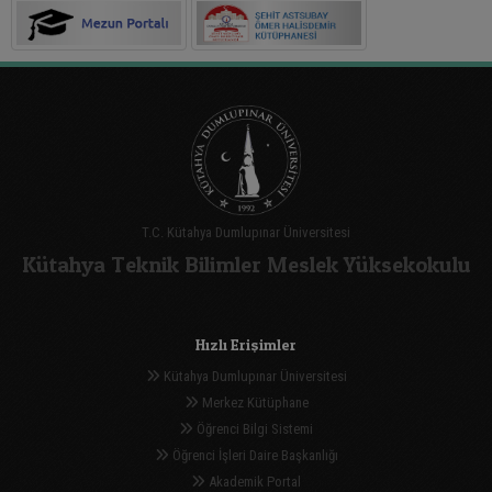
T.C. Kütahya Dumlupınar Üniversitesi
Kütahya Teknik Bilimler Meslek Yüksekokulu
Hızlı Erişimler
Kütahya Dumlupınar Üniversitesi
Merkez Kütüphane
Öğrenci Bilgi Sistemi
Öğrenci İşleri Daire Başkanlığı
Akademik Portal