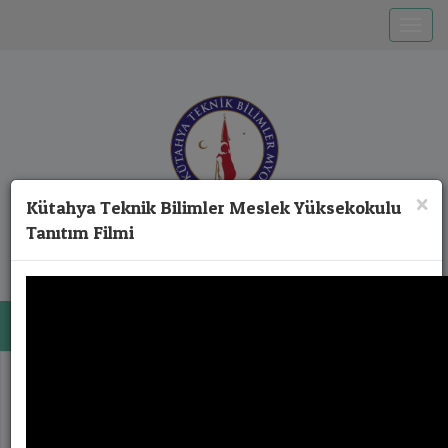
Toggle
×
Kütahya Teknik Bilimler Meslek Yüksekokulu
T.C. KÜTAHYA DUMLUPINAR ÜNİVERSİTESİ
Tanıtım Filmi
Kütahya Teknik Bilimler Meslek
Yüksekokulu
Toggl
Previous
Next