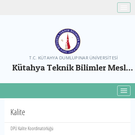
Toggle
T.C. KÜTAHYA DUMLUPINAR ÜNİVERSİTESİ
Kütahya Teknik Bilimler Meslek
Yüksekokulu
Toggl
Kalite
DPÜ Kalite Koordinatörlüğü