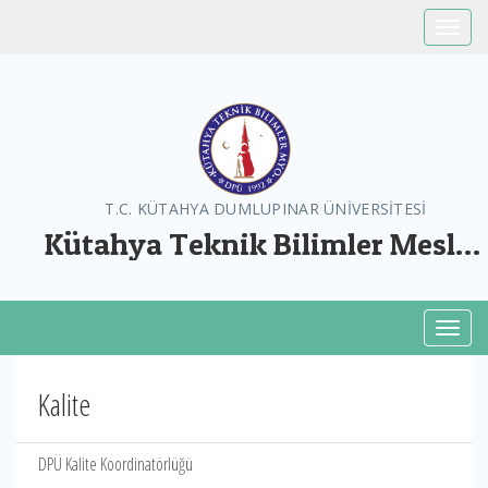
Toggle
T.C. KÜTAHYA DUMLUPINAR ÜNİVERSİTESİ
Kütahya Teknik Bilimler Meslek
Yüksekokulu
Toggl
Kalite
DPÜ Kalite Koordinatörlüğü