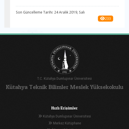
Son Güncelleme Tarihi: 24 Aralık 2019, Salı
233
T.C. Kütahya Dumlupınar Üniversitesi
Kütahya Teknik Bilimler Meslek Yüksekokulu
Hızlı Erişimler
Kütahya Dumlupınar Üniversitesi
Merkez Kütüphane