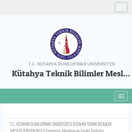
Toggle
T.C. KÜTAHYA DUMLUPINAR ÜNİVERSİTESİ
Kütahya Teknik Bilimler Meslek
Yüksekokulu
Toggl
T.C. KÜTAHYA DUMLUPINAR ÜNİVERSİTESİ KÜTAHYA TEKNİK BİLİMLER
MESLEK YÜKSEKOKULU Erasmus+, Mevlana ve Farabi Değişim