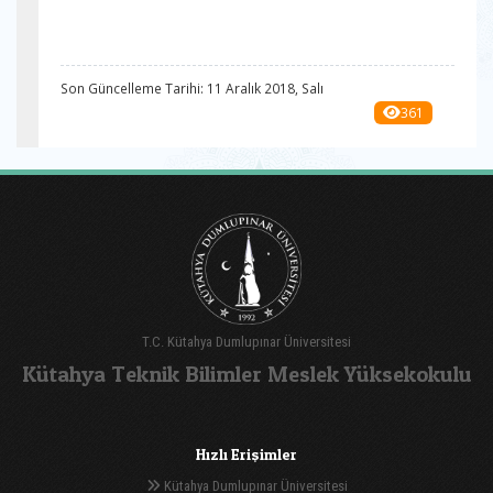
Son Güncelleme Tarihi: 11 Aralık 2018, Salı
361
T.C. Kütahya Dumlupınar Üniversitesi
Kütahya Teknik Bilimler Meslek Yüksekokulu
Hızlı Erişimler
Kütahya Dumlupınar Üniversitesi