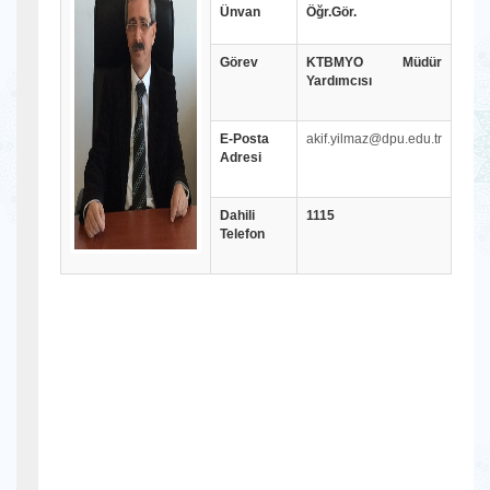
Ünvan
Öğr.Gör.
Görev
KTBMYO Müdür
Yardımcısı
E-Posta
akif.yilmaz@dpu.edu.tr
Adresi
Dahili
1115
Telefon