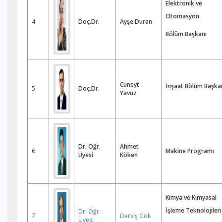
Elektronik ve
Otomasyon
4
Doç.Dr.
Ayşe Duran
Bölüm Başkanı
Cüneyt
İnşaat Bölüm Başka
5
Doç.Dr.
Yavuz
Dr. Öğr.
Ahmet
6
Makine Programı
Üyesi
Köken
Kimya ve Kimyasal
İşleme Teknolojileri
Dr. Öğr.
7
Derviş Gök
Üyesi