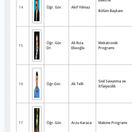
Elektrik
14
Öğr. Gör.
Akif Yılmaz
Bölüm Başkanı
Öğr. Gör.
Ali Rıza
Mekatronik
15
Dr.
Ebeoğlu
Programı
Sivil Savunma ve
16
Öğr.Gör.
Ali Telli
İtfaiyecilik
17
Öğr. Gör.
Arzu Karaca
Makine Programı