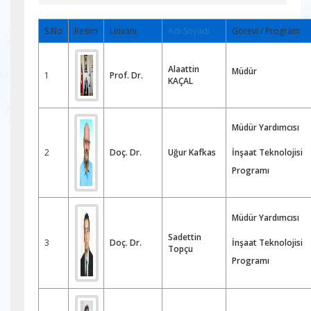
S.No
Resim
Unvanı
Adı Soyadı
Görevi / Program
Alaattin
Müdür
1
Prof. Dr.
KAÇAL
Müdür Yardımcısı
2
Doç. Dr.
Uğur Kafkas
İnşaat Teknolojisi
Programı
Müdür Yardımcısı
Sadettin
3
Doç. Dr.
İnşaat Teknolojisi
Topçu
Programı