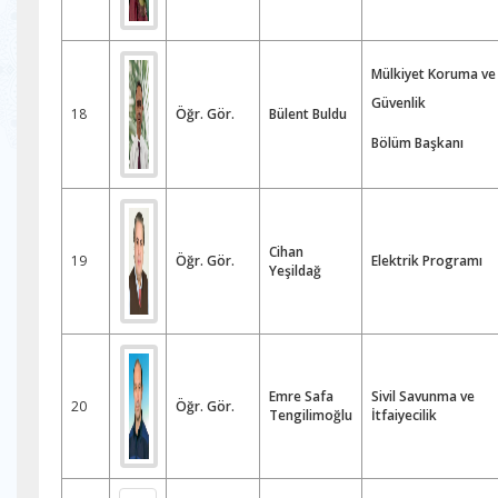
Mülkiyet Koruma ve
Güvenlik
18
Öğr. Gör.
Bülent Buldu
Bölüm Başkanı
Cihan
19
Öğr. Gör.
Elektrik Programı
Yeşildağ
Emre Safa
Sivil Savunma ve
20
Öğr. Gör.
Tengilimoğlu
İtfaiyecilik