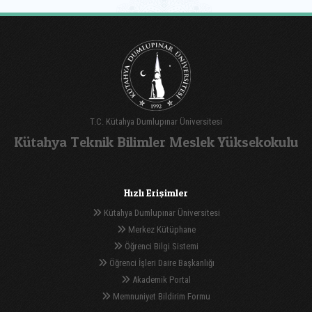
T.C. Kütahya Dumlupınar Üniversitesi
Kütahya Teknik Bilimler Meslek Yüksekokulu
Hızlı Erişimler
Kütahya Dumlupınar Üniversitesi
Merkez Kütüphane
Öğrenci Bilgi Sistemi
Öğrenci İşleri Daire Başkanlığı
Akademik Portal
Memnuniyet Bildirim Formu