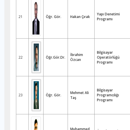
Yapı Denetimi
21
Öğr. Gör.
Hakan Çırak
Programı
Bilgisayar
İbrahim
22
Öğr.Gör.Dr.
Operatörlüğü
Özcan
Programı
Bilgisayar
Mehmet Ali
23
Öğr. Gör.
Programcılığı
Taş
Programı
Muhammed