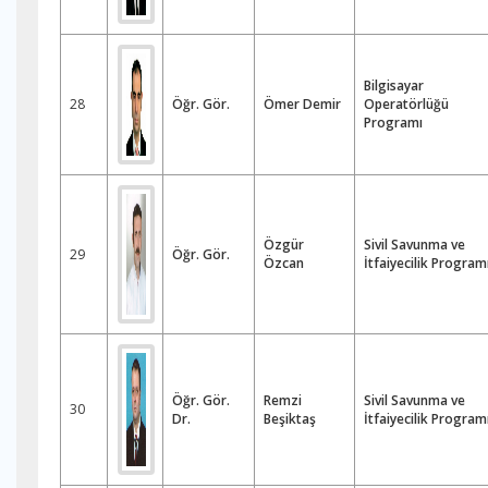
Bilgisayar
28
Öğr. Gör.
Ömer Demir
Operatörlüğü
Programı
Özgür
Sivil Savunma ve
29
Öğr. Gör.
Özcan
İtfaiyecilik Program
Öğr. Gör.
Remzi
Sivil Savunma ve
30
Dr.
Beşiktaş
İtfaiyecilik Program