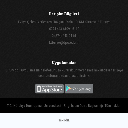
İletişim Bilgileri
Evliya Çelebi Yerleşkesi Tavşanlı Yolu 10. KM Kütahya / Türkiye
0274 443 6109 - 6110
0 (274) 443 04 61
ktbmyo@dpu.edu.tr
Uygulamalar
DPUMobil uygulamasını telefonunuza kurarak üniversitemiz hakkındaki her şeye
cep telefonunuzdan ulaşabilirsiniz.
T.C. Kütahya Dumlupınar Üniversitesi - Bilgi İşlem Daire Başkanlığı, Tüm hakları
saklıdır.