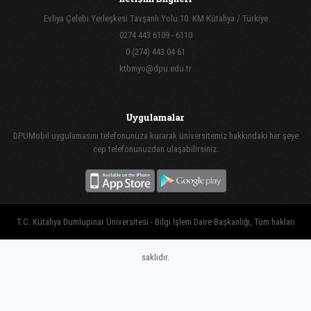
Evliya Çelebi Yerleşkesi Tavşanlı Yolu 10. KM Kütahya / Türkiye
0274 443 6109 - 6110
0 (274) 443 04 61
ktbmyo@dpu.edu.tr
Uygulamalar
DPUMobil uygulamasını telefonunuza kurarak üniversitemiz hakkındaki her şeye
cep telefonunuzdan ulaşabilirsiniz.
T.C. Kütahya Dumlupınar Üniversitesi - Bilgi İşlem Daire Başkanlığı, Tüm hakları
saklıdır.