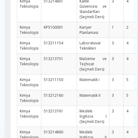
Kimya
513214861
Kalite
3
4
Teknolojisi
Güvencesi ve
Standartları
(Seçmeli Ders)
Kimya
KP5100001
Kariyer
1
2
Teknolojisi
Planlaması
Kimya
513211154
Laboratuvar
3
4
Teknolojisi
Teknikleri
Kimya
513213751
Malzeme ve
3
4
Teknolojisi
Teçhizat
(Seçmeli Ders)
Kimya
513211150
Matematik I
3
5
Teknolojisi
Kimya
513212160
Matematik II
3
5
Teknolojisi
Kimya
513213761
Mesleki
3
4
Teknolojisi
İngilizce I
(Seçmeli Ders)
Kimya
513214860
Mesleki
3
4
Teknolojisi
İngilizce II