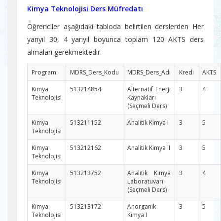
Kimya Teknolojisi Ders Müfredatı
Öğrenciler aşağıdaki tabloda belirtilen derslerden Her
yarıyıl 30, 4 yarıyıl boyunca toplam 120 AKTS ders
almaları gerekmektedir.
Program
MDRS_Ders_Kodu
MDRS_Ders_Adı
Kredi
AKTS
Kimya
513214854
Alternatif Enerji
3
4
Teknolojisi
Kaynakları
(Seçmeli Ders)
Kimya
513211152
Analitik Kimya I
3
5
Teknolojisi
Kimya
513212162
Analitik Kimya II
3
5
Teknolojisi
Kimya
513213752
Analitik Kimya
3
4
Teknolojisi
Laboratuvarı
(Seçmeli Ders)
Kimya
513213172
Anorganik
3
5
Teknolojisi
Kimya I