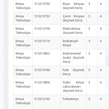
Kimya
513213750
Boya Kimyası
3
4
Teknolojisi
(Seçmeli Ders)
Kimya
513213753
Çevre Kimyası
3
4
Teknolojisi
(Seçmeli Ders)
Kimya
513213758
Elektrokimya
3
4
Teknolojisi
(Seçmeli Ders)
Kimya
513213170
Endüstriyel
3
4
Teknolojisi
Kimya
Kimya
513214853
Enstrümental
3
4
Teknolojisi
Analiz (Seçmeli
Ders)
Kimya
513213760
Fizik (Seçmeli
3
4
Teknolojisi
Ders)
Kimya
513214856
Fiziko Kimya
3
4
Teknolojisi
Laboratuvarı
(Seçmeli Ders)
Kimya
513212163
Fizikokimya
3
4
Teknolojisi