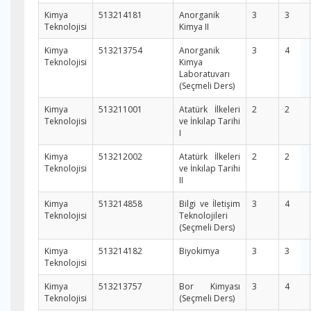
Kimya
513214181
Anorganik
3
3
Teknolojisi
Kimya II
Kimya
513213754
Anorganik
3
4
Teknolojisi
Kimya
Laboratuvarı
(Seçmeli Ders)
Kimya
513211001
Atatürk İlkeleri
2
2
Teknolojisi
ve İnkılap Tarihi
I
Kimya
513212002
Atatürk İlkeleri
2
2
Teknolojisi
ve İnkılap Tarihi
II
Kimya
513214858
Bilgi ve İletişim
3
4
Teknolojisi
Teknolojileri
(Seçmeli Ders)
Kimya
513214182
Biyokimya
3
3
Teknolojisi
Kimya
513213757
Bor Kimyası
3
4
Teknolojisi
(Seçmeli Ders)