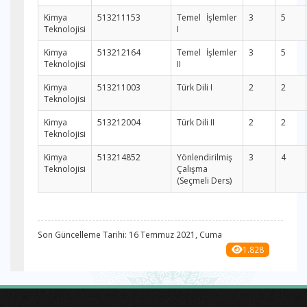
Kimya
513211153
Temel İşlemler
3
5
Teknolojisi
I
Kimya
513212164
Temel İşlemler
3
5
Teknolojisi
II
Kimya
513211003
Türk Dili I
2
2
Teknolojisi
Kimya
513212004
Türk Dili II
2
2
Teknolojisi
Kimya
513214852
Yönlendirilmiş
3
4
Teknolojisi
Çalışma
(Seçmeli Ders)
Son Güncelleme Tarihi: 16 Temmuz 2021, Cuma
1.828