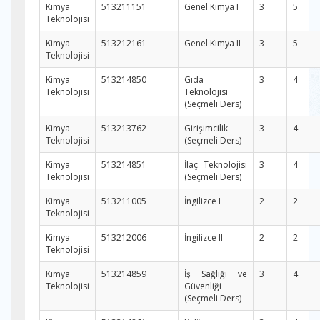
Kimya
513211151
Genel Kimya I
3
5
Teknolojisi
Kimya
513212161
Genel Kimya II
3
5
Teknolojisi
Kimya
513214850
Gıda
3
4
Teknolojisi
Teknolojisi
(Seçmeli Ders)
Kimya
513213762
Girişimcilik
3
4
Teknolojisi
(Seçmeli Ders)
Kimya
513214851
İlaç Teknolojisi
3
4
Teknolojisi
(Seçmeli Ders)
Kimya
513211005
İngilizce I
2
2
Teknolojisi
Kimya
513212006
İngilizce II
2
2
Teknolojisi
Kimya
513214859
İş Sağlığı ve
3
4
Teknolojisi
Güvenliği
(Seçmeli Ders)