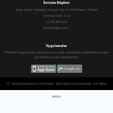
İletişim Bilgileri
Evliya Çelebi Yerleşkesi Tavşanlı Yolu 10. KM Kütahya / Türkiye
0274 443 6109 - 6110
0 (274) 443 04 61
ktbmyo@dpu.edu.tr
Uygulamalar
DPUMobil uygulamasını telefonunuza kurarak üniversitemiz hakkındaki her şeye
cep telefonunuzdan ulaşabilirsiniz.
T.C. Kütahya Dumlupınar Üniversitesi - Bilgi İşlem Daire Başkanlığı, Tüm hakları
saklıdır.