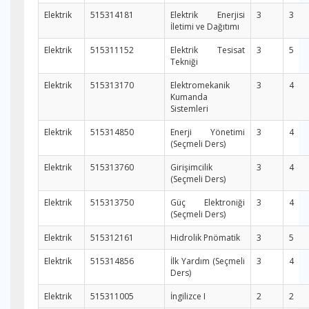
Elektrik
515314181
Elektrik Enerjisi
3
3
İletimi ve Dağıtımı
Elektrik
515311152
Elektrik Tesisat
3
5
Tekniği
Elektrik
515313170
Elektromekanik
3
4
Kumanda
Sistemleri
Elektrik
515314850
Enerji Yönetimi
3
4
(Seçmeli Ders)
Elektrik
515313760
Girişimcilik
3
4
(Seçmeli Ders)
Elektrik
515313750
Güç Elektroniği
3
4
(Seçmeli Ders)
Elektrik
515312161
Hidrolik Pnömatik
3
5
Elektrik
515314856
İlk Yardım (Seçmeli
3
4
Ders)
Elektrik
515311005
İngilizce I
2
2