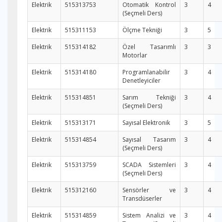
Elektrik
515313753
Otomatik Kontrol
3
4
(Seçmeli Ders)
Elektrik
515311153
Ölçme Tekniği
3
5
Elektrik
515314182
Özel Tasarımlı
3
3
Motorlar
Elektrik
515314180
Programlanabilir
3
4
Denetleyiciler
Elektrik
515314851
Sarım Tekniği
3
4
(Seçmeli Ders)
Elektrik
515313171
Sayısal Elektronik
3
5
Elektrik
515314854
Sayısal Tasarım
3
4
(Seçmeli Ders)
Elektrik
515313759
SCADA Sistemleri
3
4
(Seçmeli Ders)
Elektrik
515312160
Sensörler ve
3
4
Transdüserler
Elektrik
515314859
Sistem Analizi ve
3
4