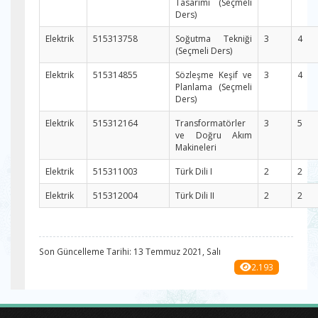
Tasarımı (Seçmeli
Ders)
Elektrik
515313758
Soğutma Tekniği
3
4
(Seçmeli Ders)
Elektrik
515314855
Sözleşme Keşif ve
3
4
Planlama (Seçmeli
Ders)
Elektrik
515312164
Transformatörler
3
5
ve Doğru Akım
Makineleri
Elektrik
515311003
Türk Dili I
2
2
Elektrik
515312004
Türk Dili II
2
2
Son Güncelleme Tarihi: 13 Temmuz 2021, Salı
2.193