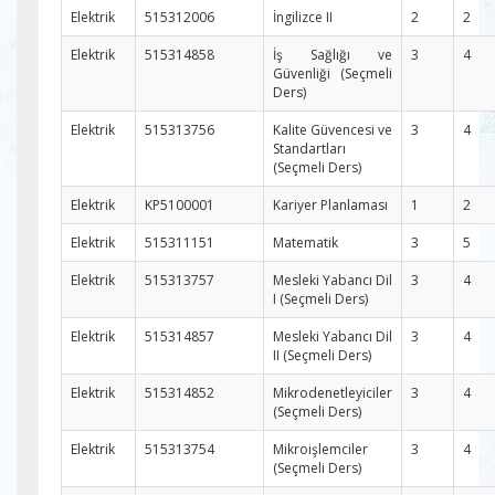
Elektrik
515312006
İngilizce II
2
2
Elektrik
515314858
İş Sağlığı ve
3
4
Güvenliği (Seçmeli
Ders)
Elektrik
515313756
Kalite Güvencesi ve
3
4
Standartları
(Seçmeli Ders)
Elektrik
KP5100001
Kariyer Planlaması
1
2
Elektrik
515311151
Matematik
3
5
Elektrik
515313757
Mesleki Yabancı Dil
3
4
I (Seçmeli Ders)
Elektrik
515314857
Mesleki Yabancı Dil
3
4
II (Seçmeli Ders)
Elektrik
515314852
Mikrodenetleyiciler
3
4
(Seçmeli Ders)
Elektrik
515313754
Mikroişlemciler
3
4
(Seçmeli Ders)