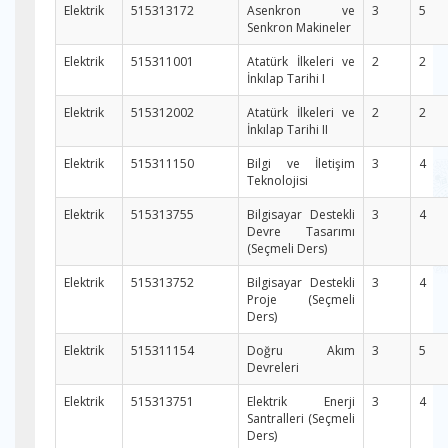
Elektrik
515313172
Asenkron ve
3
5
Senkron Makineler
Elektrik
515311001
Atatürk İlkeleri ve
2
2
İnkılap Tarihi I
Elektrik
515312002
Atatürk İlkeleri ve
2
2
İnkılap Tarihi II
Elektrik
515311150
Bilgi ve İletişim
3
4
Teknolojisi
Elektrik
515313755
Bilgisayar Destekli
3
4
Devre Tasarımı
(Seçmeli Ders)
Elektrik
515313752
Bilgisayar Destekli
3
4
Proje (Seçmeli
Ders)
Elektrik
515311154
Doğru Akım
3
5
Devreleri
Elektrik
515313751
Elektrik Enerji
3
4
Santralleri (Seçmeli
Ders)