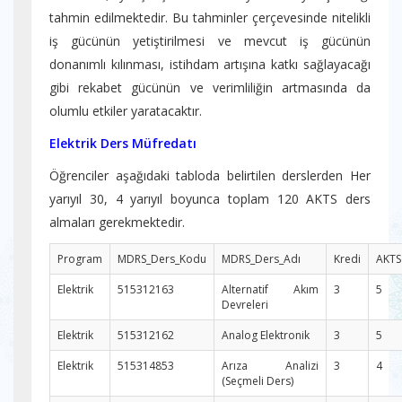
tahmin edilmektedir. Bu tahminler çerçevesinde nitelikli
iş gücünün yetiştirilmesi ve mevcut iş gücünün
donanımlı kılınması, istihdam artışına katkı sağlayacağı
gibi rekabet gücünün ve verimliliğin artmasında da
olumlu etkiler yaratacaktır.
Elektrik Ders Müfredatı
Öğrenciler aşağıdaki tabloda belirtilen derslerden Her
yarıyıl 30, 4 yarıyıl boyunca toplam 120 AKTS ders
almaları gerekmektedir.
Program
MDRS_Ders_Kodu
MDRS_Ders_Adı
Kredi
AKTS
Elektrik
515312163
Alternatif Akım
3
5
Devreleri
Elektrik
515312162
Analog Elektronik
3
5
Elektrik
515314853
Arıza Analizi
3
4
(Seçmeli Ders)