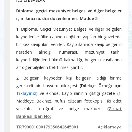
İLGİLİ ESASLAR
Diploma, geçici mezuniyet belgesi ve diğer belgeler
için ikinci nüsha düzenlenmesi Madde 5
1. Diploma, Geçici Mezuniyet Belgesi ve diğer belgeleri
kaybedenler ülke çapında dağıtımı yapılan bir gazetede
bir kez kayıp ilanı verirler. Kayıp ilanında kayıp belgenin
nereden alındığı, numarası, mezuniyet tarihi,
kaybedildiğinden hükmü kalmadığı, belgenin vasıflarına
ait diğer bilgilerin belirtilmesi şarttır.
2. Belgesini kaybeden kişi belgesini aldığı birime
gerekçeli bir başvuru dilekçesi
(Dilekçe Örneği için
Tıklayınız
)
ve ekinde, kayıp ilanının çıktığı gazete (1.
Maddeye Bakınız), nüfus cüzdanı fotokopisi, iki adet
vesikalık fotoğraf ve belge makbuzu
(
Ziraat
Bankası
Iban No:
TR790001000179350642645001
Açıklamaya