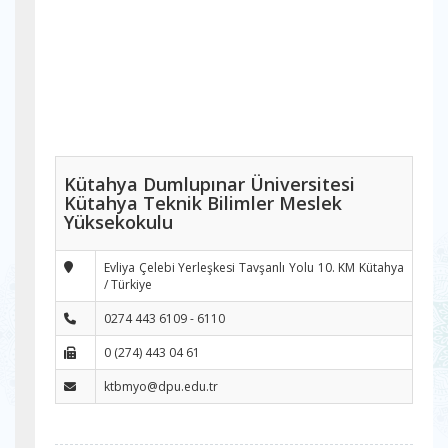
Kütahya Dumlupınar Üniversitesi
Kütahya Teknik Bilimler Meslek
Yüksekokulu
Evliya Çelebi Yerleşkesi Tavşanlı Yolu 10. KM Kütahya
/ Türkiye
0274 443 6109 - 6110
0 (274) 443 04 61
ktbmyo@dpu.edu.tr