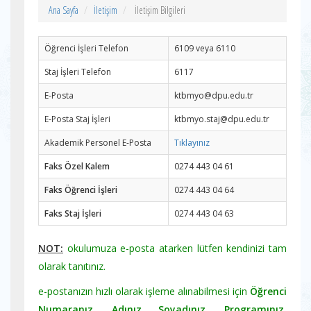
Ana Sayfa
İletişim
İletişim Bilgileri
Öğrenci İşleri Telefon
6109 veya 6110
Staj İşleri Telefon
6117
E-Posta
ktbmyo@dpu.edu.tr
E-Posta Staj İşleri
ktbmyo.staj@dpu.edu.tr
Akademik Personel E-Posta
Tıklayınız
Faks Özel Kalem
0274 443 04 61
Faks Öğrenci İşleri
0274 443 04 64
Faks Staj İşleri
0274 443 04 63
NOT:
okulumuza e-posta atarken lütfen kendinizi tam
olarak tanıtınız.
e-postanızın hızlı olarak işleme alınabilmesi için
Öğrenci
Numaranız, Adınız Soyadınız, Programınız,