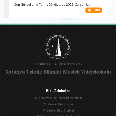
Son Güncelleme Tarihi: 06 Ağustos 2025, Çarşamba
3.389
T.C. Kütahya Dumlupınar Üniversitesi
Kütahya Teknik Bilimler Meslek Yüksekokulu
Hızlı Erişimler
Kütahya Dumlupınar Üniversitesi
Merkez Kütüphane
Öğrenci Bilgi Sistemi