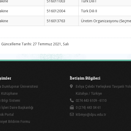
akine
516011003
Türk Dili I
akine
516012004
Türk Dili II
akine
516013763
Üretim Organizasyonu (Seçmel
 Güncelleme Tarihi: 27 Temmuz 2021, Salı
işimler
İletişim Bilgileri
 Dumlupınar Üniversitesi
Evliya Çelebi Yerleşkesi Tavşanlı Yo
 Kütüphane
Kütahya / Türkiye
 Bilgi Sistemi
0274 443 6109 - 6110
İşleri Daire Başkanlığı
0 (274) 443 04 61
ik Portal
ktbmyo@dpu.edu.tr
yet Bildirim Formu