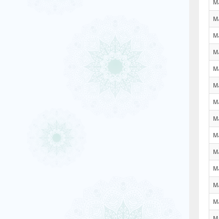
M
M
M
M
M
M
M
M
M
M
M
M
M
M