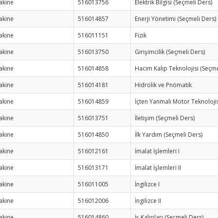
akine
516013756
Elektrik Bilgisi (Seçmeli Ders)
akine
516014857
Enerji Yönetimi (Seçmeli Ders)
akine
516011151
Fizik
akine
516013750
Girişimcilik (Seçmeli Ders)
akine
516014858
Hacim Kalıp Teknolojisi (Seçme
akine
516014181
Hidrolik ve Pnömatik
akine
516014859
İçten Yanmalı Motor Teknolojis
akine
516013751
İletişim (Seçmeli Ders)
akine
516014850
İlk Yardım (Seçmeli Ders)
akine
516012161
İmalat İşlemleri I
akine
516013171
İmalat İşlemleri II
akine
516011005
İngilizce I
akine
516012006
İngilizce II
akine
516014860
İş Kalıpları (Seçmeli Ders)