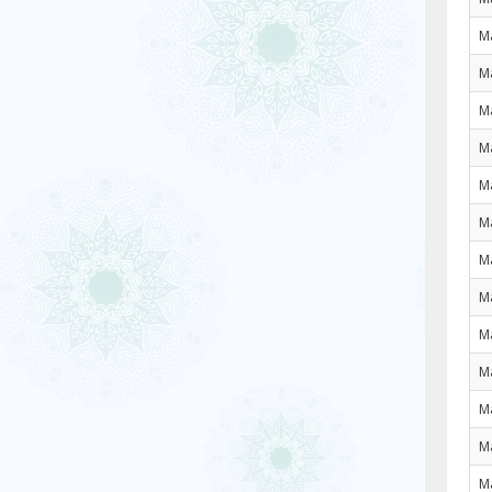
M
M
M
M
M
M
M
M
M
M
M
M
M