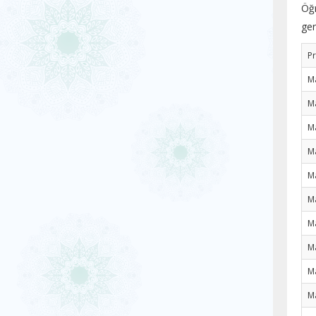
Öğr
ger
P
M
M
M
M
M
M
M
M
M
M