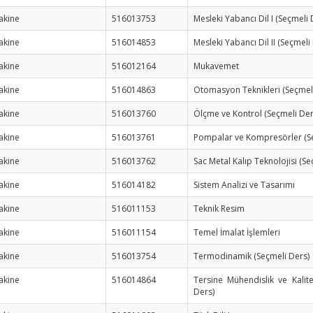
akine
516013753
Mesleki Yabancı Dil I (Seçmeli 
akine
516014853
Mesleki Yabancı Dil II (Seçmeli
akine
516012164
Mukavemet
akine
516014863
Otomasyon Teknikleri (Seçmel
akine
516013760
Ölçme ve Kontrol (Seçmeli Der
akine
516013761
Pompalar ve Kompresörler (Se
akine
516013762
Sac Metal Kalıp Teknolojisi (Se
akine
516014182
Sistem Analizi ve Tasarımı
akine
516011153
Teknik Resim
akine
516011154
Temel İmalat İşlemleri
akine
516013754
Termodinamik (Seçmeli Ders)
akine
516014864
Tersine Mühendislik ve Kalit
Ders)