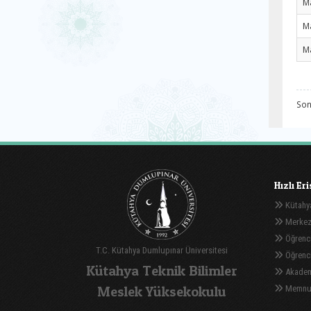
M
M
M
Son
Hızlı Er
Kütahya
Merkez
Öğrenci
T.C. Kütahya Dumlupınar Üniversitesi
Öğrenci 
Kütahya Teknik Bilimler
Akadem
Meslek Yüksekokulu
Memnuni