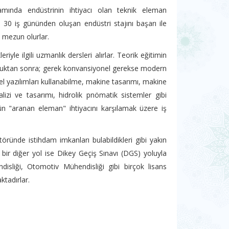
ında endüstrinin ihtiyacı olan teknik eleman
e 30 iş gününden oluşan endüstri stajını başarı ile
 mezun olurlar.
yle ilgili uzmanlık dersleri alırlar. Teorik eğitimin
duktan sonra; gerek konvansiyonel gerekse modern
el yazılımları kullanabilme, makine tasarımı, makine
zi ve tasarımı, hidrolik pnömatik sistemler gibi
ün "aranan eleman" ihtiyacını karşılamak üzere iş
ründe istihdam imkanları bulabildikleri gibi yakın
 bir diğer yol ise Dikey Geçiş Sınavı (DGS) yoluyla
isliği, Otomotiv Mühendisliği gibi birçok lisans
tadırlar.