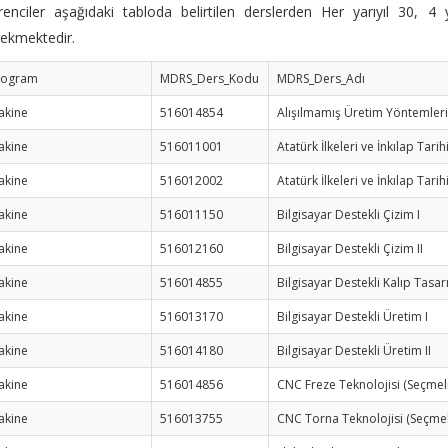
enciler aşağıdaki tabloda belirtilen derslerden Her yarıyıl 30, 
ekmektedir.
rogram
MDRS_Ders_Kodu
MDRS_Ders_Adı
akine
516014854
Alışılmamış Üretim Yöntemleri
akine
516011001
Atatürk İlkeleri ve İnkılap Tarihi
akine
516012002
Atatürk İlkeleri ve İnkılap Tarihi
akine
516011150
Bilgisayar Destekli Çizim I
akine
516012160
Bilgisayar Destekli Çizim II
akine
516014855
Bilgisayar Destekli Kalıp Tasar
akine
516013170
Bilgisayar Destekli Üretim I
akine
516014180
Bilgisayar Destekli Üretim II
akine
516014856
CNC Freze Teknolojisi (Seçmel
akine
516013755
CNC Torna Teknolojisi (Seçmel