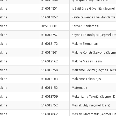
akine
516014851
İş Sağlığı ve Güvenliği (Seçmeli
akine
516014852
Kalite Güvencesi ve Standartla
akine
KP5100001
Kariyer Planlaması
akine
516013757
Kaynak Teknolojisi (Seçmeli De
akine
516013172
Makine Elemanları
akine
516014861
Makine Konstrüksiyonu (Seçme
akine
516012162
Makine Meslek Resmi
akine
516013758
Malzeme Seçimi (Seçmeli Ders
akine
516012163
Malzeme Teknolojisi
akine
516011152
Matematik
akine
516013759
Mekanizma Tekniği (Seçmeli D
akine
516013752
Meslek Etiği (Seçmeli Ders)
akine
516014862
Mesleki Matematik (Seçmeli De