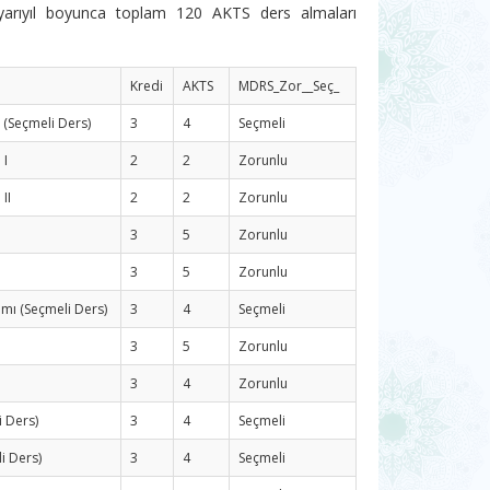
4 yarıyıl boyunca toplam 120 AKTS ders almaları
Kredi
AKTS
MDRS_Zor__Seç_
 (Seçmeli Ders)
3
4
Seçmeli
 I
2
2
Zorunlu
 II
2
2
Zorunlu
3
5
Zorunlu
3
5
Zorunlu
ımı (Seçmeli Ders)
3
4
Seçmeli
3
5
Zorunlu
3
4
Zorunlu
i Ders)
3
4
Seçmeli
i Ders)
3
4
Seçmeli