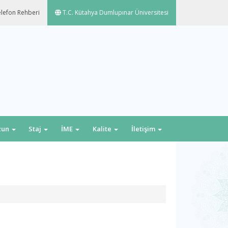
lefon Rehberi
T.C. Kütahya Dumlupınar Üniversitesi
zun
Staj
İME
Kalite
İletişim