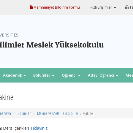
Memnuniyet Bildirim Formu
Hızlı Erişimler
Te
VERSİTESİ
ilimler Meslek Yüksekokulu
Akademik
Bölümler
Öğrenci
Aday_Öğrenci
Me
akine
na Sayfa
Bölümler
Makine ve Metal Teknolojileri
/ Makine
i Ders İçerikleri
Tıklayınız