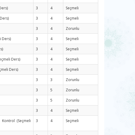
Ders)
3
4
Seçmeli
 Ders)
3
4
Seçmeli
3
4
Zorunlu
i Ders)
3
4
Seçmeli
s)
3
4
Seçmeli
çmeli Ders)
3
4
Seçmeli
çmeli Ders)
3
4
Seçmeli
3
3
Zorunlu
3
5
Zorunlu
3
5
Zorunlu
3
4
Seçmeli
e Kontrol (Seçmeli
3
4
Seçmeli