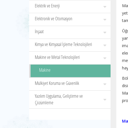
Elektrik ve Enerji
Ma
yet
Elektronik ve Otomasyon
tam
Öğr
İnşaat
yan
Kimya ve Kimyasal İşleme Teknolojileri
ima
ele
Makine ve Metal Teknolojileri
mes
hay
Makine
Böl
Mülkiyet Koruma ve Güvenlik
dis
Mak
Yazılım Uygulama, Geliştirme ve
pro
Çözümleme
Ma