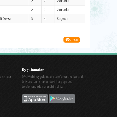
2
2
Zorunlu
2
2
Zorunlu
i Ders)
3
4
Seçmeli
2.206
Uygulamalar
DPUMobil uygulamasını telefonunuza kurarak
lu 10. KM
üniversitemiz hakkındaki her şeye cep
telefonunuzdan ulaşabilirsiniz.