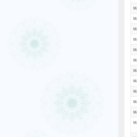
M
M
M
M
M
M
M
M
M
M
M
M