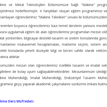
kine ve Metal Teknolojileri Bölümümüze bağlı "Makine" program
iştirilmesi hedeflenmiştir. 4 Yarıyıldan oluşan eğitim programımızı v
amlayan öğrencilerimiz "Makine Teknikeri" ünvanı ile bölümümüzden
enimleri boyunca öğrencilerimiz bazı temel derslerin yanısıra meslekleri
ısıra uygulamalı eğitim de alan öğrencilerimiz programdan mezun ol
lat yöntemleri, bilgisayar destekli tasarım ve üretim konularında günc
manlarının mukavemet hesaplamaları, malzeme seçimi, sistem anali
leki konularda yeterli düzeyde bilgi ve beceri sahibi olarak sektör
atına atılırlar.
ümüzden mezun olan öğrencilerimiz özellikle tasarım ve imalat sektö
iplinlere de kolay uyum sağlayabilmektedirler. Mezunlarımızın izlediği
ine Mühendisliği, İmalat Mühendisliği, Endüstriyel Tasarım Mühend
gramına geçiş yaparak akademik çalışmalarını sürdürme imkanı bulmak
kine Ders Müfredatı