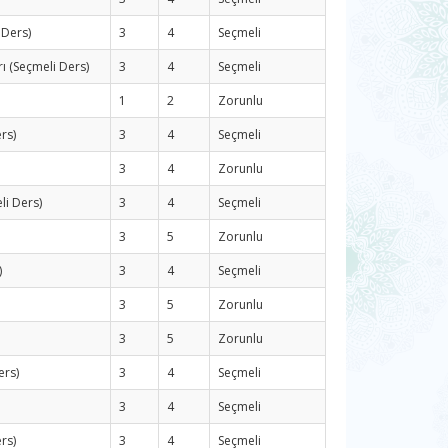
 Ders)
3
4
Seçmeli
rı (Seçmeli Ders)
3
4
Seçmeli
1
2
Zorunlu
rs)
3
4
Seçmeli
3
4
Zorunlu
li Ders)
3
4
Seçmeli
3
5
Zorunlu
)
3
4
Seçmeli
3
5
Zorunlu
3
5
Zorunlu
ers)
3
4
Seçmeli
3
4
Seçmeli
rs)
3
4
Seçmeli