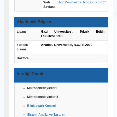
Web
http://www.eirgat.blogspot.com.tr/
Sayfası
Akademik Bilgiler
Lisans
Gazi Üniversitesi
,
Teknik Eğitim
Fakültesi,
1993
Yüksek
Anadolu Üniversitesi, B.Ö.T.E,2002
Lisans
Doktora
Verdiği Dersler
Mikrodenetleyiciler I
Mikrodenetleyiciler II
Bilgisayarlı Kontrol
Sistem Analizi ve Tasarımı