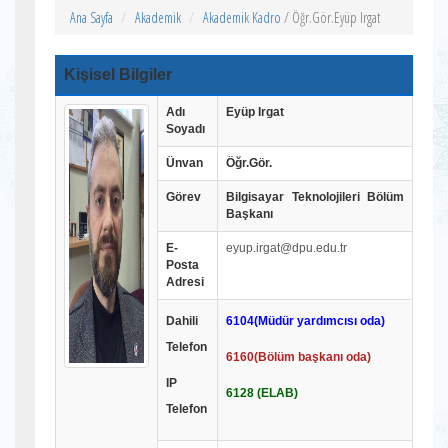
Ana Sayfa
Akademik
Akademik Kadro
/ Öğr.Gör.Eyüp Irgat
Kişisel Bilgiler
Adı
Eyüp Irgat
Soyadı
Ünvan
Öğr.Gör.
Görev
Bilgisayar Teknolojileri Bölüm
Başkanı
E-
eyup.irgat@dpu.edu.tr
Posta
Adresi
Dahili
6104(Müdür yardımcısı oda)
Telefon
6160(Bölüm başkanı oda)
IP
6128 (ELAB)
Telefon