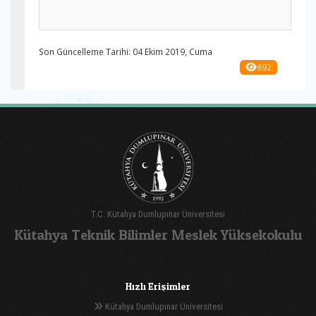
Son Güncelleme Tarihi: 04 Ekim 2019, Cuma
892
T.C. Kütahya Dumlupınar Üniversitesi
Kütahya Teknik Bilimler Meslek Yüksekokulu
Hızlı Erişimler
Kütahya Dumlupınar Üniversitesi