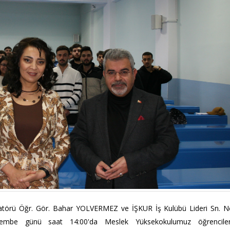
atörü Öğr. Gör. Bahar YOLVERMEZ ve İŞKUR İş Kulübü Lideri Sn. N
rşembe günü saat 14:00'da Meslek Yüksekokulumuz öğrenciler