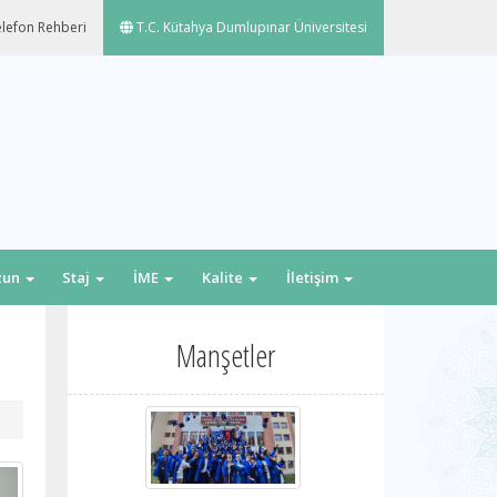
lefon Rehberi
T.C. Kütahya Dumlupınar Üniversitesi
zun
Staj
İME
Kalite
İletişim
Manşetler