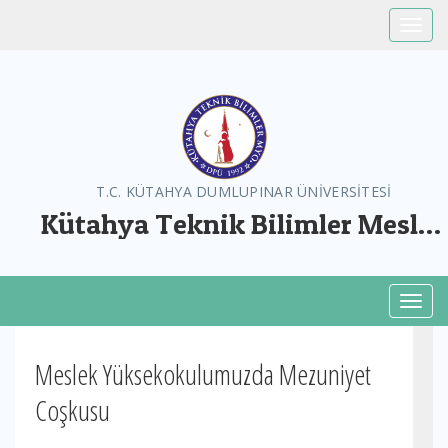
Toggle
T.C. KÜTAHYA DUMLUPINAR ÜNİVERSİTESİ
Kütahya Teknik Bilimler Meslek
Yüksekokulu
Toggl
Meslek Yüksekokulumuzda Mezuniyet
Coşkusu