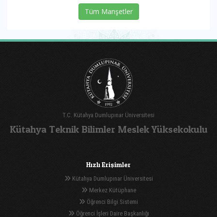
Tüm Manşetler
T.C. Kütahya Dumlupınar Üniversitesi
Kütahya Teknik Bilimler Meslek Yüksekokulu
Hızlı Erişimler
Kütahya Dumlupınar Üniversitesi
Merkez Kütüphane
Öğrenci Bilgi Sistemi
Öğrenci İşleri Daire Başkanlığı