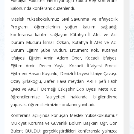
Edebiyat Fakültesi Germiyanoğlu Yakup Bey Konferans
Salonu’nda konferans düzenlendi.
Meslek Yüksekokulumuz Sivil Savunma ve İtfaiyecilik
Programı öğrencilerinin yoğun katılım sağladığı
konferansa katılım sağlayan Kütahya İl Afet ve Acil
Durum Müdürü İsmail Özkan, Kütahya İl Afet ve Acil
Durum Eğitim Şube Müdürü Ercüment Kök, Kütahya
İtfaiyesi Eğitim Amiri Adem Öner, Kocaeli İtfaiyesi
Eğitim Amiri Recep Yayla, Kocaeli İtfaiyesi Emekli
Eğitmeni Hasan Koyunlu, Denizli İtfaiyesi İtfaiye Çavuşu
Özay Şırlakoğlu, Zafer Hava meydanı ARFF Şefi Fatih
Çivici ve AKUT Derneği Eskişehir Ekip Üyesi Mete Kızıl
öğrencilerimize faaliyetleri hakkında bilgilendirme
yaparak, öğrencilerimizin sorularını yanıtladı.
Konferans açılışında konuşan Meslek Yüksekokulumuz
Mülkiyet Koruma ve Güvenlik Bölüm Başkanı Öğr. Gör.
Bülent BULDU; gerçekleştirdikleri konferansla yalnızca