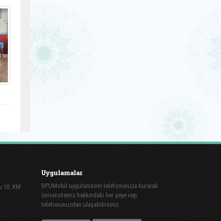
Uygulamalar
DPUMobil uygulamasını telefonunuza kurarak
lu 10. KM
üniversitemiz hakkındaki her şeye cep
telefonunuzdan ulaşabilirsiniz.