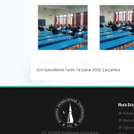
Son Güncelleme Tarihi: 18 Şubat 2026, Çarşamba
Hızlı Er
Kütahya
Merkez
Öğrenci
T.C. Kütahya Dumlupınar Üniversitesi