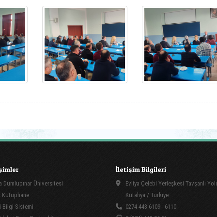
işimler
İletişim Bilgileri
 Dumlupınar Üniversitesi
Evliya Çelebi Yerleşkesi Tavşanlı Yo
 Kütüphane
Kütahya / Türkiye
 Bilgi Sistemi
0274 443 6109 - 6110