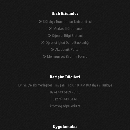
Hızlı Erişimler
Kütahya Dumlupınar Üniversitesi
Merkez Kütüphane
Öğrenci Bilgi Sistemi
Öğrenci İşleri Daire Başkanlığı
Akademik Portal
Memnuniyet Bildirim Formu
İletişim Bilgileri
Evliya Çelebi Yerleşkesi Tavşanlı Yolu 10. KM Kütahya / Türkiye
0274 443 6109 - 6110
0 (274) 443 04 61
ktbmyo@dpu.edu.tr
Uygulamalar