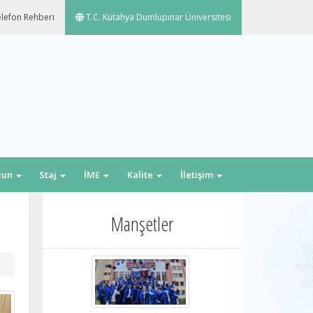
lefon Rehberi
T.C. Kütahya Dumlupınar Üniversitesi
zun
Staj
İME
Kalite
İletişim
Manşetler