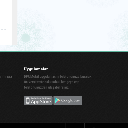
Uygulamalar
DPUMobil uygulamasını telefonunuza kurarak
lu 10. KM
üniversitemiz hakkındaki her şeye cep
telefonunuzdan ulaşabilirsiniz.