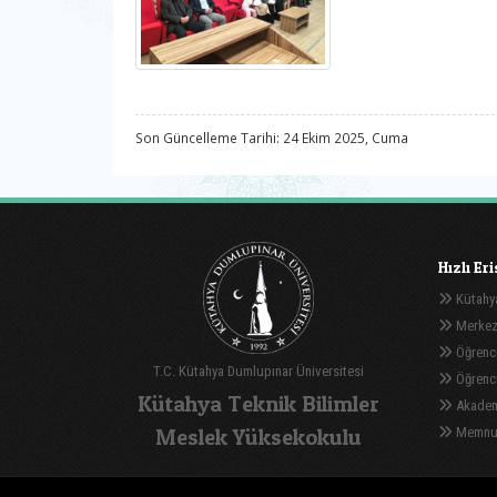
Son Güncelleme Tarihi: 24 Ekim 2025, Cuma
Hızlı Er
Kütahya
Merkez
Öğrenci
T.C. Kütahya Dumlupınar Üniversitesi
Öğrenci 
Kütahya Teknik Bilimler
Akadem
Meslek Yüksekokulu
Memnuni