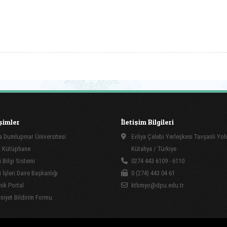
işimler
İletişim Bilgileri
 Dumlupınar Üniversitesi
Evliya Çelebi Yerleşkesi Tavşanlı Yo
 Kütüphane
Kütahya / Türkiye
 Bilgi Sistemi
0274 443 6109 - 6110
İşleri Daire Başkanlığı
0 (274) 443 04 61
ik Portal
ktbmyo@dpu.edu.tr
yet Bildirim Formu