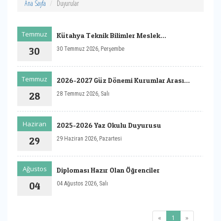
Ana Sayfa
Duyurular
Temmuz
Kütahya Teknik Bilimler Meslek
Yüksekokulu Tanıtım Filmi
30
30 Temmuz 2026, Perşembe
Temmuz
2026-2027 Güz Dönemi Kurumlar Arası
Yatay Geçiş Sonuç ve Başvuru Tarihleri
28
28 Temmuz 2026, Salı
Haziran
2025-2026 Yaz Okulu Duyurusu
29
29 Haziran 2026, Pazartesi
Ağustos
Diploması Hazır Olan Öğrenciler
04
04 Ağustos 2026, Salı
(current)
«
1
»