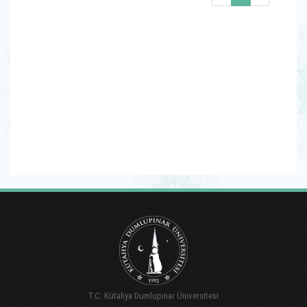
T.C. Kütahya Dumlupınar Üniversitesi